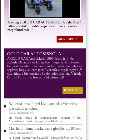
Jelenleg a GOLD CAR AUTÓSISKOLA galériájából
láthat ízelítőt. További képeink a linke klikkelve
megtekinthetőek!
MÉG TÖBB KÉP
GOLD CAR AUTÓSISKOLA
A GOLD CAR Autósiskola 1990 február 1-jén
alakult. Bátaszék és környékén végzi a járművezető
képzést. Az elmúlt évtizedben több ezer személynek
segített, hogy sikeres járművezetői vizsgát tegyen és
elsajátítsa a biztonságos közlekedés alapjait. Várjuk
Önt is! Forduljon hozzánk bizalommal!
RÉSZLETEK
Születési anyakönyvi kivonatot ad a Mercedes a
klasszikus autóihoz
2026. augusztus 07.
Ha valaki eddig is családtagként tekintett a régi
Mercedesére, most már papírja is lehet róla.
Már három kínai márka van a globális top10-ben
2026. augusztus 07.
A Kínai Személyautó-gyártók Szövetségének (CPCA)