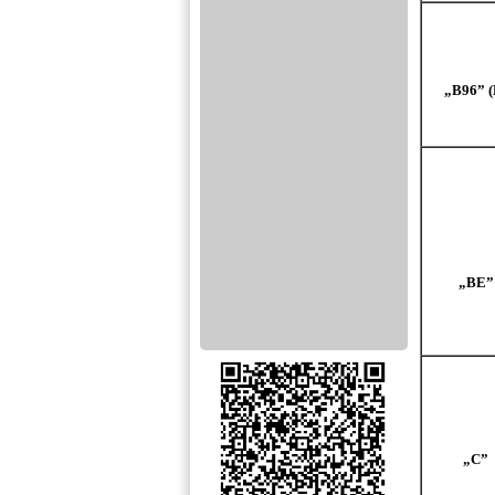
„B96” (
„BE”
„C”