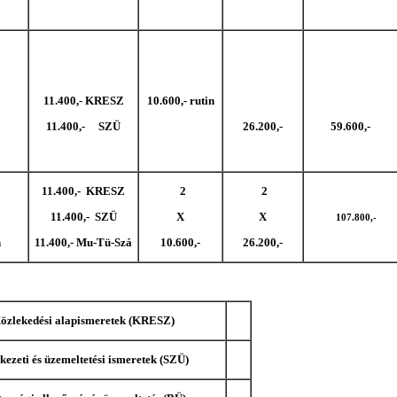
11.400,- KRESZ
10.600,- rutin
11.400,- SZÜ
26.200,-
59.600,-
11.400,- KRESZ
2
2
11.400,- SZÜ
X
X
107.800,-
n
11.400,- Mu-Tü-Szá
10.600,-
26.200,-
özlekedési alapismeretek (KRESZ)
kezeti és üzemeltetési ismeretek (SZÜ)