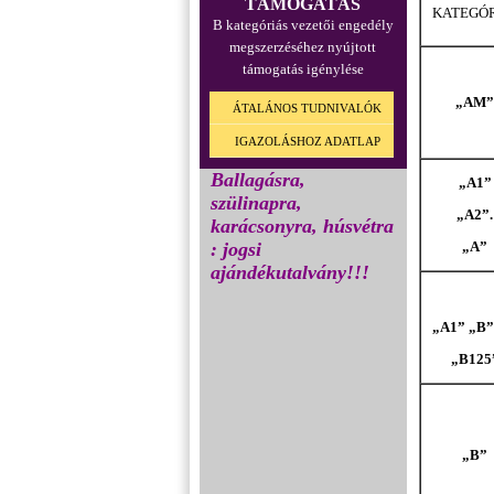
TÁMOGATÁS
KATEGÓR
B kategóriás vezetői engedély
megszerzéséhez nyújtott
támogatás igénylése
„AM”
ÁTALÁNOS TUDNIVALÓK
IGAZOLÁSHOZ ADATLAP
Ballagásra,
„A1”
szülinapra,
„A2”.
karácsonyra, húsvétra
: jogsi
„A”
ajándékutalvány!!!
„A1” „B”
„B125
„B”