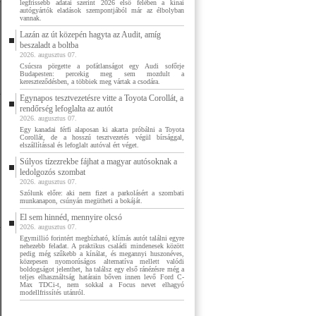
legfrissebb adatai szerint 2026 első felében a kínai
autógyártók eladások szempontjából már az élbolyban
vannak.
Lazán az út közepén hagyta az Audit, amíg
beszaladt a boltba
2026. augusztus 07.
Csúcsra pörgette a pofátlanságot egy Audi sofőrje
Budapesten: percekig meg sem mozdult a
kereszteződésben, a többiek meg vártak a csodára.
Egynapos tesztvezetésre vitte a Toyota Corollát, a
rendőrség lefoglalta az autót
2026. augusztus 07.
Egy kanadai férfi alaposan ki akarta próbálni a Toyota
Corollát, de a hosszú tesztvezetés végül bírsággal,
elszállítással és lefoglalt autóval ért véget.
Súlyos tízezrekbe fájhat a magyar autósoknak a
ledolgozós szombat
2026. augusztus 07.
Szólunk előre: aki nem fizet a parkolásért a szombati
munkanapon, csúnyán megütheti a bokáját.
El sem hinnéd, mennyire olcsó
2026. augusztus 07.
Egymillió forintért megbízható, klímás autót találni egyre
nehezebb feladat. A praktikus családi mindenesek között
pedig még szűkebb a kínálat, és megannyi huszonéves,
közepesen nyomorúságos alternatíva mellett valódi
boldogságot jelenthet, ha találsz egy első ránézésre még a
teljes elhasználtság határain bőven innen levő Ford C-
Max TDCi-t, nem sokkal a Focus nevet elhagyó
modellfrissítés utánról.