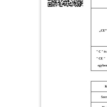
„CE”
" C " és
" CE "
egybe
K
Szer