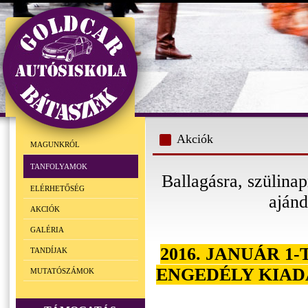
Akciók
MAGUNKRÓL
TANFOLYAMOK
Ballagásra, szülina
ELÉRHETŐSÉG
ajánd
AKCIÓK
GALÉRIA
2016. JANUÁR 1
TANDÍJAK
ENGEDÉLY KIAD
MUTATÓSZÁMOK