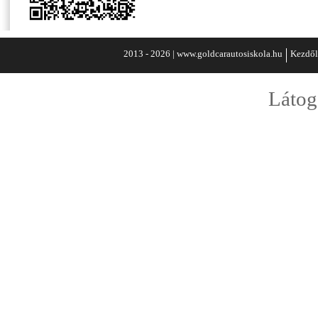
2013 - 2026 | www.goldcarautosiskola.hu
Kezdől
Látog