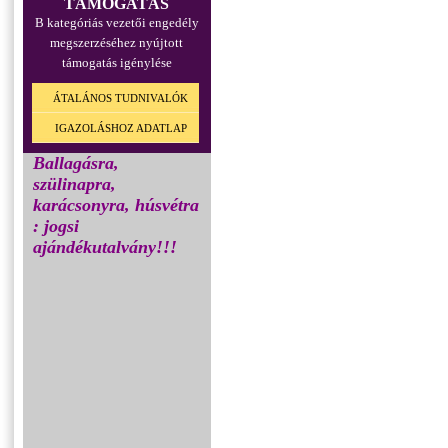
TÁMOGATÁS
B kategóriás vezetői engedély
megszerzéséhez nyújtott
támogatás igénylése
ÁTALÁNOS TUDNIVALÓK
IGAZOLÁSHOZ ADATLAP
Ballagásra,
szülinapra,
karácsonyra, húsvétra
: jogsi
ajándékutalvány!!!